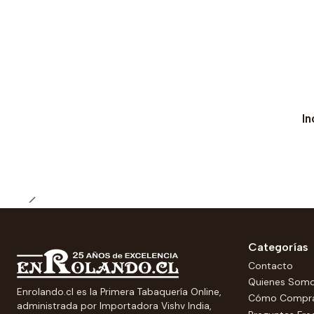
In
Categorías
Contacto
Quienes Som
Enrolando.cl es la Primera Tabaquería Online,
Cómo Compr
administrada por Importadora Vishv India,