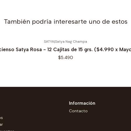
También podría interesarte uno de estos
SATYA
|
Satya Nag Champa
cienso Satya Rosa - 12 Cajitas de 15 grs. ($4.990 x May
$5.490
Información
Contacto
os
ar