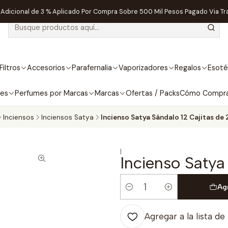
dicional de 3 % Aplicado Por Compra Sobre 500 Mil Pesos Pagado Via Tr
Filtros
Accesorios
Parafernalia
Vaporizadores
Regalos
Esoté
bes
Perfumes por Marcas
Marcas
Ofertas / Packs
Cómo Compr
Inciensos
Inciensos Satya
Incienso Satya Sándalo 12 Cajitas de 
|
Incienso Satya
Ag
Cantidad
Agregar a la lista de