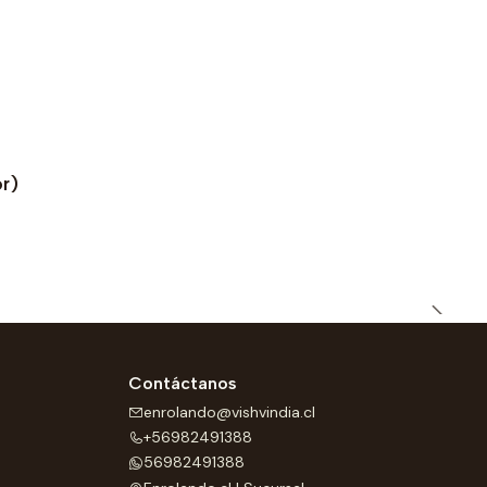
or)
Contáctanos
enrolando@vishvindia.cl
+56982491388
56982491388