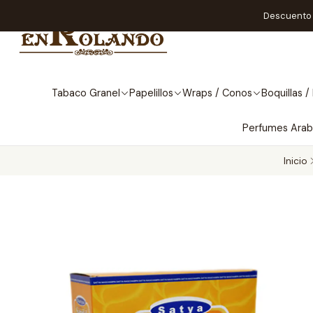
Descuento A
Tabaco Granel
Papelillos
Wraps / Conos
Boquillas / 
Perfumes Ara
Inicio