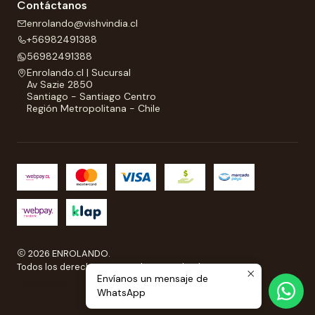
Contáctanos
enrolando@vishvindia.cl
+56982491388
56982491388
Enrolando.cl | Sucursal
Av Sazie 2850
Santiago - Santiago Centro
Región Metropolitana - Chile
2026 ENROLANDO.
Todos los derechos reservados a Enrolando..
Envíanos un mensaje de
Ecommerce desarrollado por
Sitestore.cl
WhatsApp