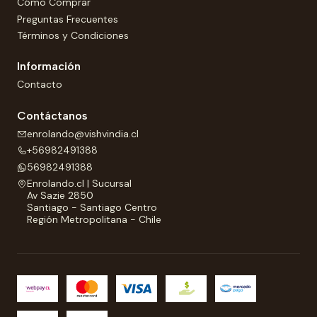
Cómo Comprar
Preguntas Frecuentes
Términos y Condiciones
Información
Contacto
Contáctanos
enrolando@vishvindia.cl
+56982491388
56982491388
Enrolando.cl | Sucursal
Av Sazie 2850
Santiago - Santiago Centro
Región Metropolitana - Chile