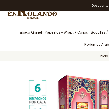
Descuento A
Tabaco Granel
Papelillos
Wraps / Conos
Boquillas / 
Perfumes Ara
Inicio