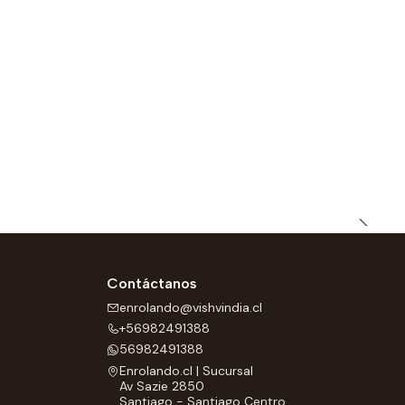
Contáctanos
enrolando@vishvindia.cl
+56982491388
56982491388
Enrolando.cl | Sucursal
Av Sazie 2850
Santiago - Santiago Centro