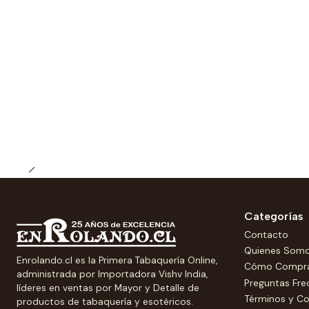
Categorías
Contacto
Quienes Som
Enrolando.cl es la Primera Tabaquería Online,
Cómo Compr
administrada por Importadora Vishv India,
Preguntas Fre
líderes en ventas por Mayor y Detalle de
Términos y Co
productos de tabaquería y esotéricos.