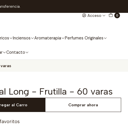
ansferencia.
Acceso
0
ricos
Inciensos
Aromaterapia
Perfumes Originales
ar
Contacto
 varas
l Long - Frutilla - 60 varas
regar al Carro
Comprar ahora
 favoritos