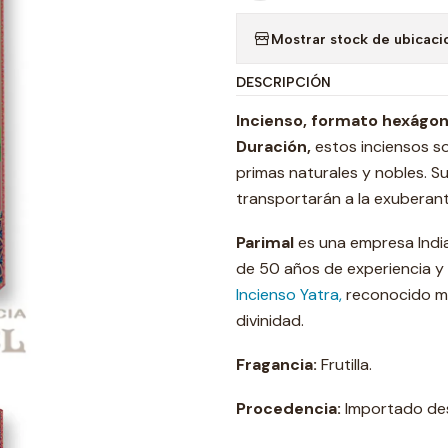
Mostrar stock de ubicaci
DESCRIPCIÓN
Incienso, formato hexágono
Duración,
estos inciensos s
primas naturales y nobles. S
transportarán a la exuberante
Parimal
es una empresa India
de 50 años de experiencia y
Incienso Yatra,
reconocido mun
divinidad.
Fragancia:
Frutilla.
Procedencia:
Importado des