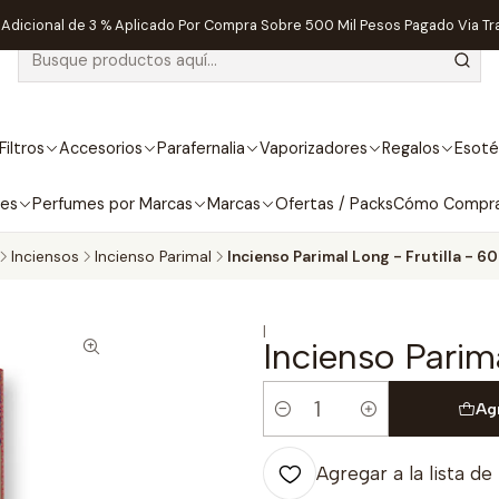
dicional de 3 % Aplicado Por Compra Sobre 500 Mil Pesos Pagado Via Tr
Filtros
Accesorios
Parafernalia
Vaporizadores
Regalos
Esoté
bes
Perfumes por Marcas
Marcas
Ofertas / Packs
Cómo Compr
Inciensos
Incienso Parimal
Incienso Parimal Long - Frutilla - 60
|
Incienso Parima
Ag
Cantidad
Agregar a la lista de