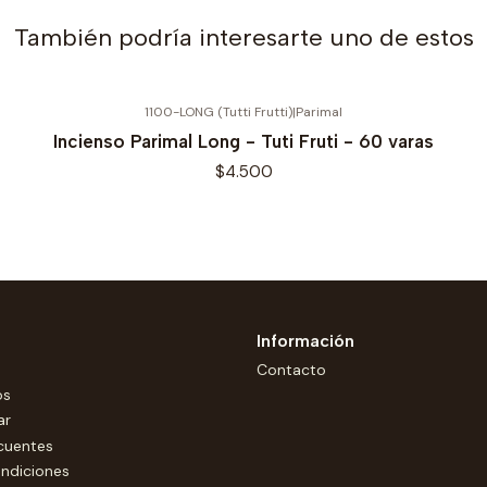
También podría interesarte uno de estos
1100-LONG (Tutti Frutti)
|
Parimal
Incienso Parimal Long - Tuti Fruti - 60 varas
$4.500
Información
Contacto
os
ar
cuentes
ndiciones