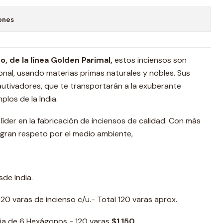
ones
, de la línea Golden Parimal,
estos inciensos son
nal, usando materias primas naturales y nobles. Sus
utivadores, que te transportarán a la exuberante
plos de la India.
líder en la fabricación de inciensos de calidad. Con más
 gran respeto por el medio ambiente,
de India.
0 varas de incienso c/u.- Total 120 varas aprox.
a de 6 Hexágonos - 120 varas
$1.150