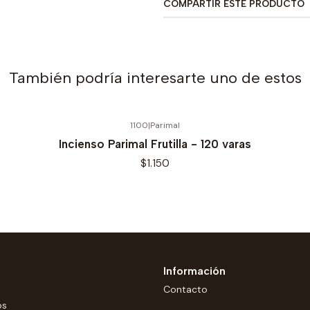
COMPARTIR ESTE PRODUCTO
También podría interesarte uno de estos
1100
|
Parimal
Incienso Parimal Frutilla - 120 varas
$1.150
Información
Contacto
os