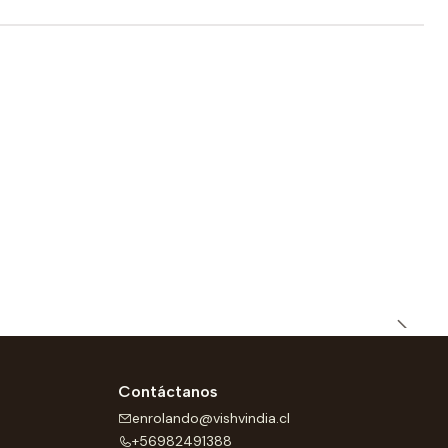
Contáctanos
enrolando@vishvindia.cl
+56982491388