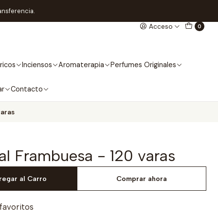
ansferencia.
Acceso
0
ricos
Inciensos
Aromaterapia
Perfumes Originales
ar
Contacto
varas
al Frambuesa - 120 varas
regar al Carro
Comprar ahora
 favoritos