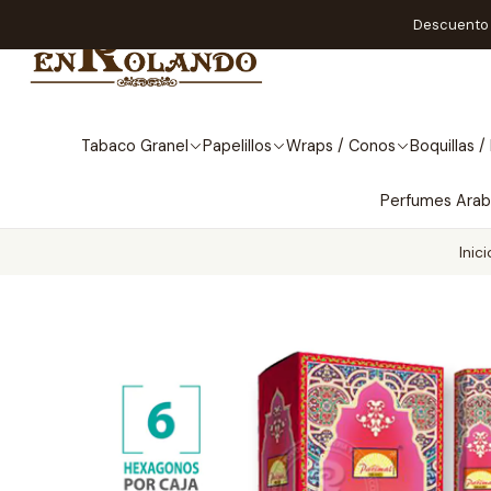
Descuento A
Tabaco Granel
Papelillos
Wraps / Conos
Boquillas / 
Perfumes Ara
Inici