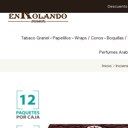
Descuento A
Tabaco Granel
Papelillos
Wraps / Conos
Boquillas / 
Perfumes Ara
Inicio
Incien