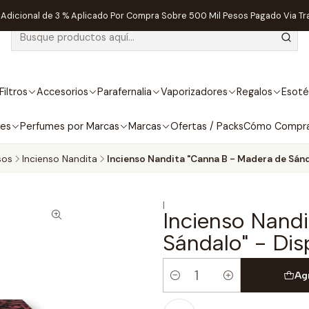
dicional de 3 % Aplicado Por Compra Sobre 500 Mil Pesos Pagado Via Tr
Filtros
Accesorios
Parafernalia
Vaporizadores
Regalos
Esoté
bes
Perfumes por Marcas
Marcas
Ofertas / Packs
Cómo Compr
sos
Incienso Nandita
Incienso Nandita "Canna B - Madera de Sánd
|
Incienso Nand
Sándalo" - Dis
Ag
Cantidad