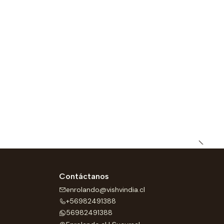
Contáctanos
enrolando@vishvindia.cl
+56982491388
56982491388