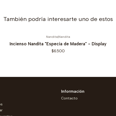
También podría interesarte uno de estos
Nandita
|
Nandita
Incienso Nandita "Especia de Madera" - Display
$6.500
Información
Contacto
os
ar