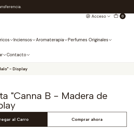
ansferencia.
Acceso
0
ricos
Inciensos
Aromaterapia
Perfumes Originales
ar
Contacto
alo" - Display
ita "Canna B - Madera de
play
regar al Carro
Comprar ahora