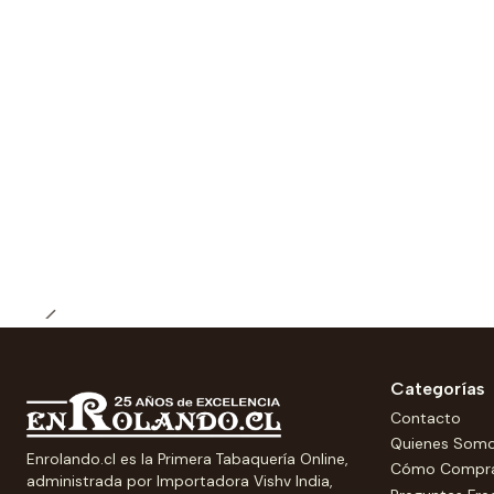
Categorías
Contacto
Quienes Som
Enrolando.cl es la Primera Tabaquería Online,
Cómo Compr
administrada por Importadora Vishv India,