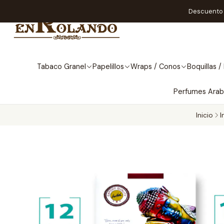
Descuento A
Tabaco Granel
Papelillos
Wraps / Conos
Boquillas / 
Perfumes Ara
Inicio
I