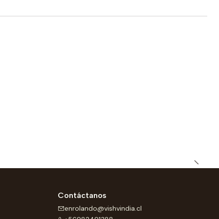
Contáctanos
enrolando@vishvindia.cl