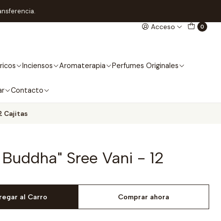
ansferencia.
Acceso
0
ricos
Inciensos
Aromaterapia
Perfumes Originales
ar
Contacto
2 Cajitas
e Buddha" Sree Vani - 12
regar al Carro
Comprar ahora