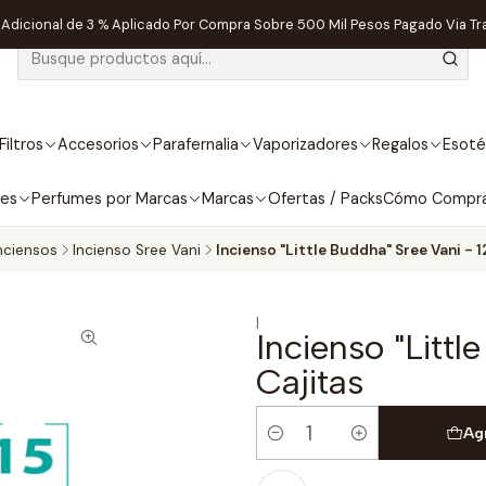
dicional de 3 % Aplicado Por Compra Sobre 500 Mil Pesos Pagado Via Tr
Filtros
Accesorios
Parafernalia
Vaporizadores
Regalos
Esoté
bes
Perfumes por Marcas
Marcas
Ofertas / Packs
Cómo Compr
nciensos
Incienso Sree Vani
Incienso "Little Buddha" Sree Vani - 1
|
Incienso "Littl
Cajitas
Ag
Cantidad