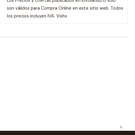
Los Precios y Ofertas publicados en Enrolando.cl solo
son válidos para Compra Online en este sitio web. Todos
los precios incluyen IVA. Vishv