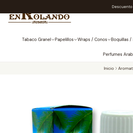
Descuento A
Tabaco Granel
Papelillos
Wraps / Conos
Boquillas / 
Perfumes Ara
Inicio
Aromat