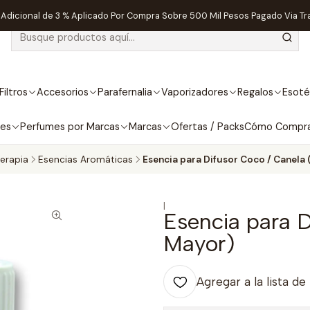
dicional de 3 % Aplicado Por Compra Sobre 500 Mil Pesos Pagado Via Tr
Filtros
Accesorios
Parafernalia
Vaporizadores
Regalos
Esoté
bes
Perfumes por Marcas
Marcas
Ofertas / Packs
Cómo Compr
erapia
Esencias Aromáticas
Esencia para Difusor Coco / Canela
|
Esencia para D
Mayor)
Agregar a la lista de