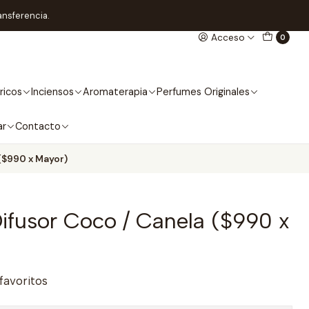
ansferencia.
Acceso
0
ricos
Inciensos
Aromaterapia
Perfumes Originales
ar
Contacto
 ($990 x Mayor)
ifusor Coco / Canela ($990 x
 favoritos