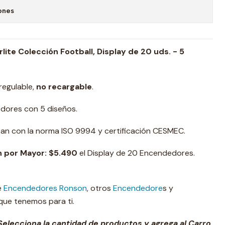
ones
ite Colección Football, Display de 20 uds. - 5
regulable,
no recargable
.
dores con 5 diseños.
n con la norma ISO 9994 y certificación CESMEC.
 por Mayor:
$5.490
el Display de 20 Encendedores.
e
Encendedores Ronson
, otros
Encendedore
s y
ue tenemos para ti.
elecciona la cantidad de productos y agrega al Carro.