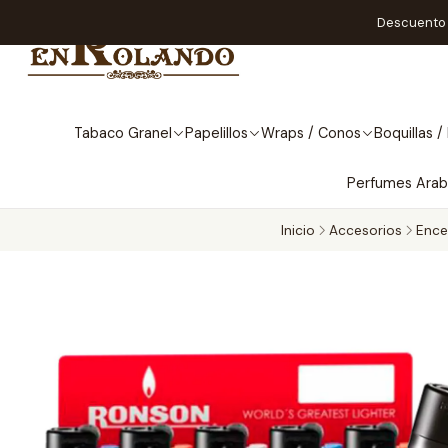
Descuento A
Tabaco Granel
Papelillos
Wraps / Conos
Boquillas / 
Perfumes Ara
Inicio
Accesorios
Ence