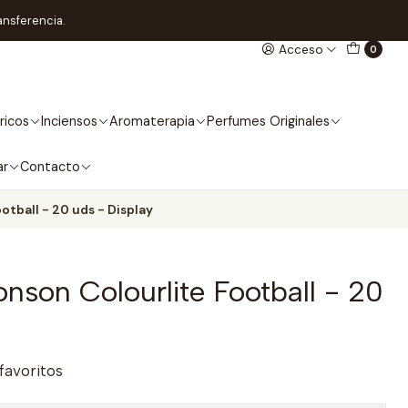
ansferencia.
Acceso
0
ricos
Inciensos
Aromaterapia
Perfumes Originales
ar
Contacto
tball - 20 uds - Display
son Colourlite Football - 20
 favoritos