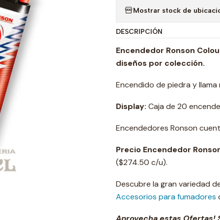
Mostrar stock de ubicaci
DESCRIPCIÓN
Encendedor Ronson Colourl
diseños por colección.
Encendido de piedra y llama 
Display:
Caja de 20 encende
Encendedores Ronson cuenta
Precio Encendedor Ronson
($274.50 c/u).
Descubre la gran variedad d
Accesorios para fumadores
q
Aprovecha estas Ofertas! S