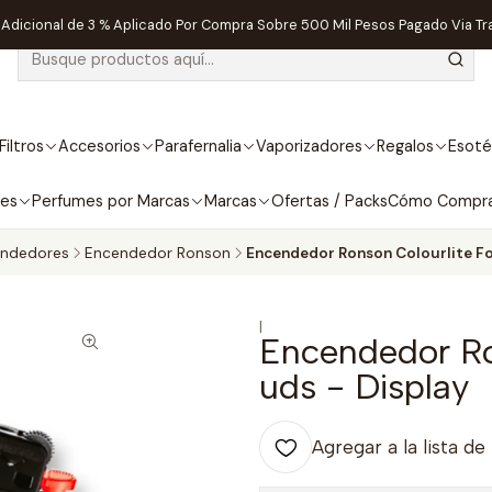
dicional de 3 % Aplicado Por Compra Sobre 500 Mil Pesos Pagado Via Tr
Filtros
Accesorios
Parafernalia
Vaporizadores
Regalos
Esoté
bes
Perfumes por Marcas
Marcas
Ofertas / Packs
Cómo Compr
ndedores
Encendedor Ronson
Encendedor Ronson Colourlite Foo
|
Encendedor Ron
uds - Display
Agregar a la lista de