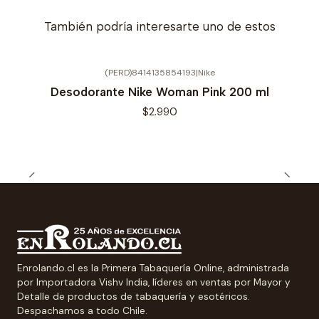
También podría interesarte uno de estos
(PERD)8414135854193
|
Nike
Desodorante Nike Woman Pink 200 ml
$2.990
Enrolando.cl es la Primera Tabaquería Online, administrada
por Importadora Vishv India, líderes en ventas por Mayor y
Detalle de productos de tabaquería y esotéricos.
Despachamos a todo Chile.