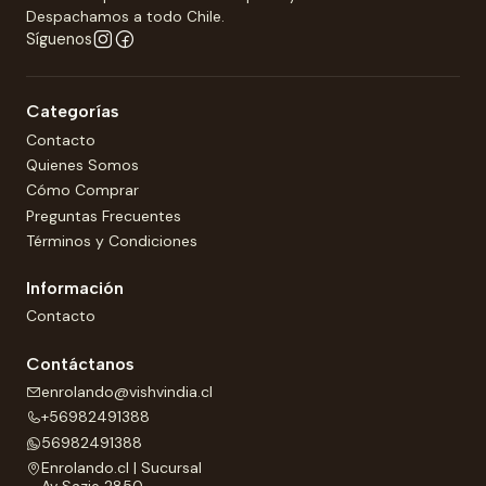
Despachamos a todo Chile.
Síguenos
Categorías
Contacto
Quienes Somos
Cómo Comprar
Preguntas Frecuentes
Términos y Condiciones
Información
Contacto
Contáctanos
enrolando@vishvindia.cl
+56982491388
56982491388
Enrolando.cl | Sucursal
Av Sazie 2850