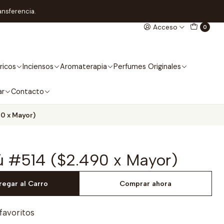
ansferencia.
Acceso
0
ricos
Inciensos
Aromaterapia
Perfumes Originales
ar
Contacto
0 x Mayor)
ú #514 ($2.490 x Mayor)
regar al Carro
Comprar ahora
 favoritos