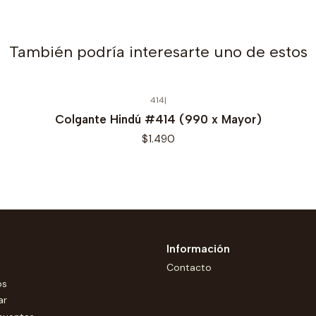
También podría interesarte uno de estos
414
|
Colgante Hindú #414 (990 x Mayor)
$1.490
Información
Contacto
os
ar