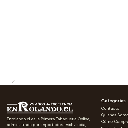
Categorías
Contacto
Quienes Som
Enrolando.cl es la Primera Tabaquería Online,
Cómo Compr
administrada por Importadora Vishv India,