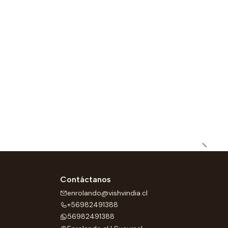
Contáctanos
enrolando@vishvindia.cl
+56982491388
56982491388