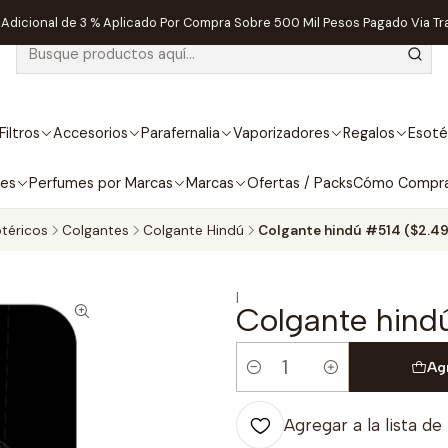
dicional de 3 % Aplicado Por Compra Sobre 500 Mil Pesos Pagado Via Tr
Filtros
Accesorios
Parafernalia
Vaporizadores
Regalos
Esoté
bes
Perfumes por Marcas
Marcas
Ofertas / Packs
Cómo Compr
téricos
Colgantes
Colgante Hindú
Colgante hindú #514 ($2.49
|
Colgante hind
Ag
Cantidad
Agregar a la lista de