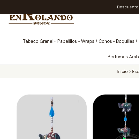
Descuento A
Tabaco Granel
Papelillos
Wraps / Conos
Boquillas / 
Perfumes Ara
Inicio
Eso