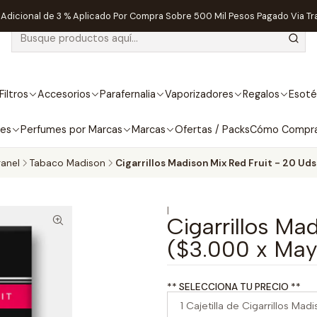
dicional de 3 % Aplicado Por Compra Sobre 500 Mil Pesos Pagado Via Tr
Filtros
Accesorios
Parafernalia
Vaporizadores
Regalos
Esoté
bes
Perfumes por Marcas
Marcas
Ofertas / Packs
Cómo Compr
anel
Tabaco Madison
Cigarrillos Madison Mix Red Fruit - 20 Uds
|
Cigarrillos Ma
($3.000 x May
** SELECCIONA TU PRECIO **
1 Cajetilla de Cigarrillos Mad