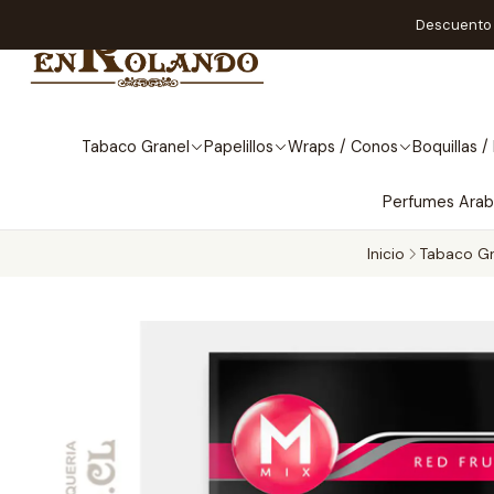
Descuento A
Tabaco Granel
Papelillos
Wraps / Conos
Boquillas / 
Perfumes Ara
Inicio
Tabaco Gr