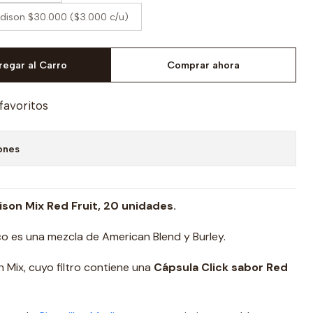
Madison $30.000 ($3.000 c/u)
regar al Carro
Comprar ahora
 favoritos
ones
dison Mix Red Fruit, 20 unidades.
baco es una mezcla de American Blend y Burley.
on Mix, cuyo filtro contiene una
Cápsula Click sabor Red