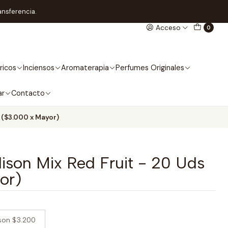
ansferencia.
Acceso
0
ricos
Inciensos
Aromaterapia
Perfumes Originales
ar
Contacto
 ($3.000 x Mayor)
dison Mix Red Fruit - 20 Uds
or)
ison $3.200