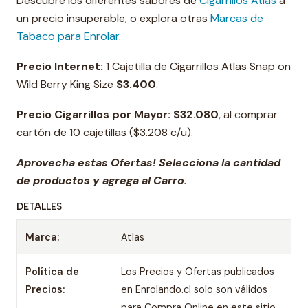
Descubre los diferentes sabores de
Cigarrillos Atlas
a
un precio insuperable, o explora otras
Marcas de
Tabaco para Enrolar
.
Precio Internet:
1 Cajetilla de Cigarrillos Atlas Snap on
Wild Berry King Size
$
3.400
.
Precio Cigarrillos por Mayor: $32.08
0
, al comprar
cartón de 10 cajetillas ($3.208 c/u).
Aprovecha estas Ofertas! Selecciona la cantidad
de productos y agrega al Carro.
DETALLES
Marca:
Atlas
Política de
Los Precios y Ofertas publicados
Precios:
en Enrolando.cl solo son válidos
para Compra Online en este sitio