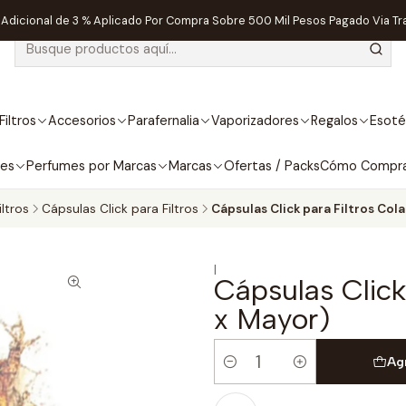
dicional de 3 % Aplicado Por Compra Sobre 500 Mil Pesos Pagado Via Tr
Filtros
Accesorios
Parafernalia
Vaporizadores
Regalos
Esoté
bes
Perfumes por Marcas
Marcas
Ofertas / Packs
Cómo Compr
iltros
Cápsulas Click para Filtros
Cápsulas Click para Filtros Cola
|
Cápsulas Click
x Mayor)
Ag
Cantidad