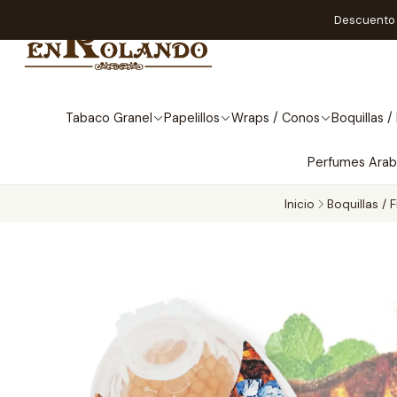
Descuento A
Tabaco Granel
Papelillos
Wraps / Conos
Boquillas / 
Perfumes Ara
Inicio
Boquillas / F