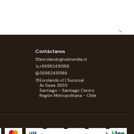
Contáctanos
enrolando@vishvindia.cl
+56982491388
56982491388
Enrolando.cl | Sucursal
Av Sazie 2850
Santiago - Santiago Centro
Región Metropolitana - Chile