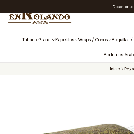
Descuento A
Tabaco Granel
Papelillos
Wraps / Conos
Boquillas / 
Perfumes Ara
Inicio
Rega