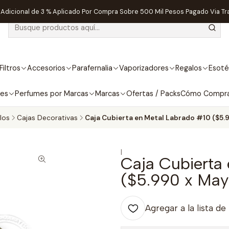
dicional de 3 % Aplicado Por Compra Sobre 500 Mil Pesos Pagado Via Tr
Filtros
Accesorios
Parafernalia
Vaporizadores
Regalos
Esoté
bes
Perfumes por Marcas
Marcas
Ofertas / Packs
Cómo Compr
los
Cajas Decorativas
Caja Cubierta en Metal Labrado #10 ($5.
|
Caja Cubierta
($5.990 x May
Agregar a la lista de