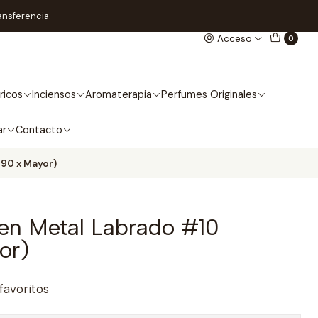
ansferencia.
Acceso
0
ricos
Inciensos
Aromaterapia
Perfumes Originales
ar
Contacto
990 x Mayor)
 en Metal Labrado #10
or)
 favoritos