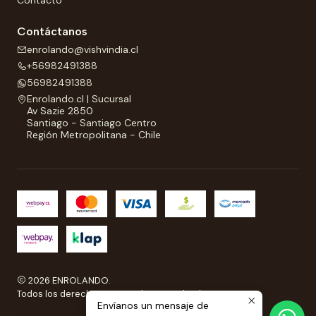
Contacto
Contáctanos
enrolando@vishvindia.cl
+56982491388
56982491388
Enrolando.cl | Sucursal
Av Sazie 2850
Santiago - Santiago Centro
Región Metropolitana - Chile
2026 ENROLANDO.
Todos los derechos reservados a Enrolando..
Envíanos un mensaje de
Ecommerce desarrollado por
Sitestore.cl