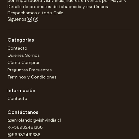
por Importadora Vishv India, líderes en ventas por Mayor y
Detalle de productos de tabaquería y esotéricos.
Despachamos a todo Chile.
Síguenos
Categorías
Contacto
Quienes Somos
Cómo Comprar
Preguntas Frecuentes
Términos y Condiciones
Información
Contacto
Contáctanos
enrolando@vishvindia.cl
+56982491388
56982491388