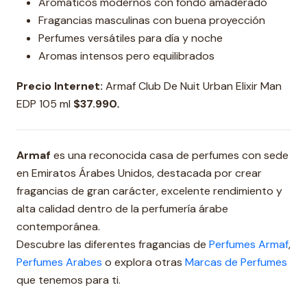
Aromáticos modernos con fondo amaderado
Fragancias masculinas con buena proyección
Perfumes versátiles para día y noche
Aromas intensos pero equilibrados
Precio Internet:
Armaf Club De Nuit Urban Elixir Man
EDP 105 ml
$37.990
.
Armaf
es una reconocida casa de perfumes con sede
en Emiratos Árabes Unidos, destacada por crear
fragancias de gran carácter, excelente rendimiento y
alta calidad dentro de la perfumería árabe
contemporánea.
Descubre las diferentes fragancias de
Perfumes Armaf
,
Perfumes Arabes
o explora otras
Marcas de Perfumes
que tenemos para ti.