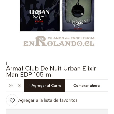
|
Armaf Club De Nuit Urban Elixir
Man EDP 105 ml
Agregar al Carro
Comprar ahora
Cantidad
Agregar a la lista de favoritos