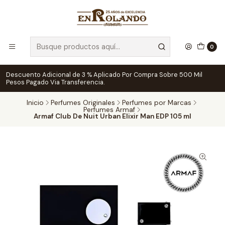
0
Descuento Adicional de 3 % Aplicado Por Compra Sobre 500 Mil
Pesos Pagado Via Transferencia.
Inicio
Perfumes Originales
Perfumes por Marcas
Perfumes Armaf
Armaf Club De Nuit Urban Elixir Man EDP 105 ml