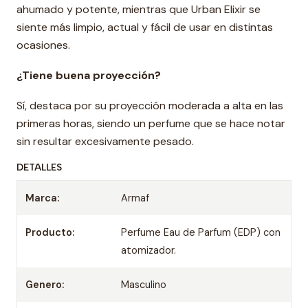
ahumado y potente, mientras que Urban Elixir se
siente más limpio, actual y fácil de usar en distintas
ocasiones.
¿Tiene buena proyección?
Sí, destaca por su proyección moderada a alta en las
primeras horas, siendo un perfume que se hace notar
sin resultar excesivamente pesado.
DETALLES
Marca:
Armaf
Producto:
Perfume Eau de Parfum (EDP) con
atomizador.
Genero:
Masculino